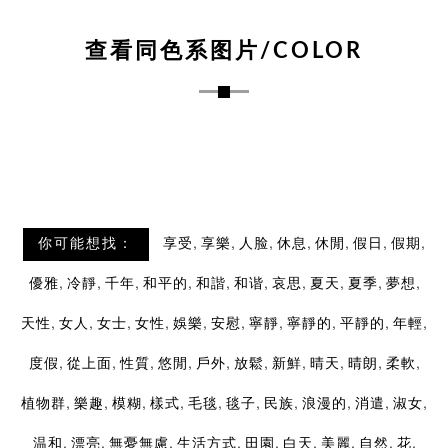
查看同色系图片/COLOR
,
,
,
,
,
,
,
你可能想找：
享受
享樂
人脸
休息
休閒
假日
假期
,
,
,
,
,
,
,
,
,
,
優雅
冷靜
千年
和平的
和諧
和谐
哀思
夏天
夏季
夢想
,
,
,
,
,
,
,
,
,
,
天性
女人
女士
女性
娛樂
安慰
寧靜
寧靜的
平靜的
年輕
,
,
,
,
,
,
,
,
,
,
度假
從上面
性質
悠閒
戶外
放鬆
新鮮
晴天
晴朗
柔軟
,
,
,
,
,
,
,
,
,
,
植物群
樂趣
模糊
樣式
毛毯
毯子
民族
浪漫的
消遣
淑女
,
,
,
,
,
,
,
,
,
温和
漂亮
無憂無慮
生活方式
田園
白天
美麗
自然
花