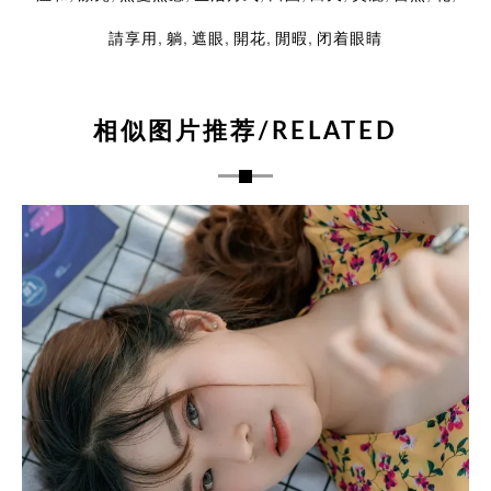
,
,
,
,
,
請享用
躺
遮眼
開花
閒暇
闭着眼睛
相似图片推荐/RELATED