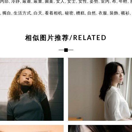
,
,
,
,
,
,
,
,
,
,
,
,
內部
冷靜
嚴肅
嚴重
圖案
女人
女士
女性
姿勢
室內
布
年輕
,
,
,
,
,
,
,
,
,
,
,
獨自
生活方式
白天
看着相机
秘密
糟糕
自然
衣服
裝飾
襯衫
相似图片推荐/RELATED