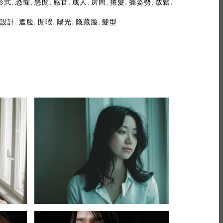
,
,
,
,
,
,
,
,
,
形式
恐懼
悠閒
感官
成人
房間
捲髮
擺姿勢
放鬆
,
,
,
,
,
設計
遮脸
閒暇
陽光
隐藏脸
髮型