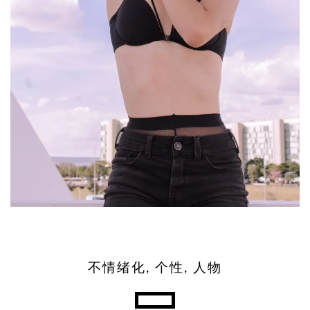
不情绪化, 个性, 人物