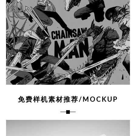
免费样机素材推荐/MOCKUP