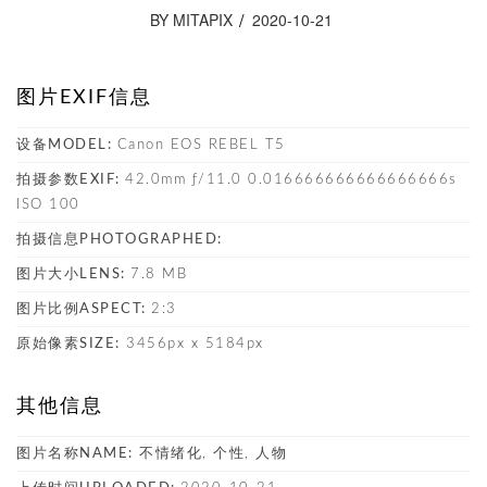
BY MITAPIX
2020-10-21
图片EXIF信息
设备MODEL:
Canon EOS REBEL T5
拍摄参数EXIF:
42.0mm ƒ/11.0 0.016666666666666666s
ISO 100
拍摄信息PHOTOGRAPHED:
图片大小LENS:
7.8 MB
图片比例ASPECT:
2:3
原始像素SIZE:
3456px x 5184px
其他信息
图片名称NAME:
不情绪化, 个性, 人物