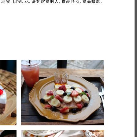
,
,
,
,
,
,
,
老饕
自制
花
讲究饮食的人
食品容器
食品摄影