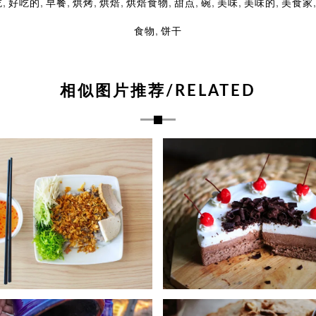
,
,
,
,
,
,
,
,
,
,
吃
好吃的
早餐
烘烤
烘焙
烘焙食物
甜点
碗
美味
美味的
美食家
,
食物
饼干
相似图片推荐/RELATED