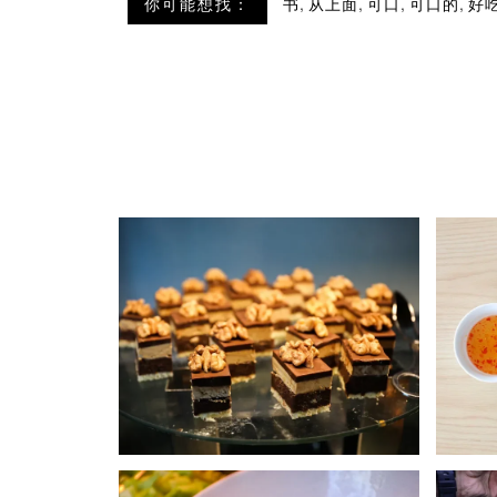
,
,
,
,
你可能想找：
书
从上面
可口
可口的
好