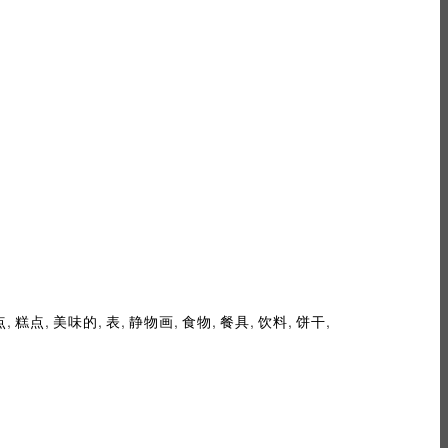
,
,
,
,
,
,
,
,
,
点
糕点
美味的
表
静物画
食物
餐具
饮料
饼干