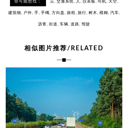
,
,
,
,
,
,
你可能想找：
云
交通系统
人
仪表板
司机
天空
,
,
,
,
,
,
,
,
,
,
建筑物
户外
手
手镯
方向盘
旅程
旅行
树木
模糊
汽车
,
,
,
,
沥青
街道
车辆
道路
驾驶
相似图片推荐/RELATED