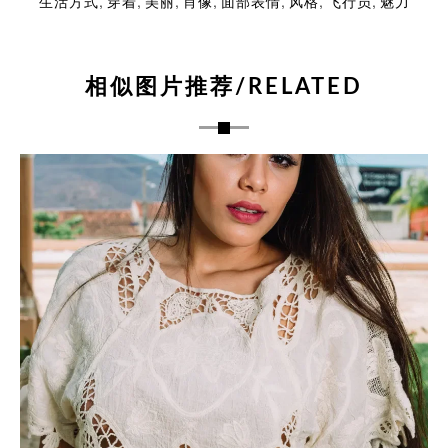
,
,
,
,
,
,
,
生活方式
穿着
美丽
肖像
面部表情
风格
飞行员
魅力
相似图片推荐/RELATED