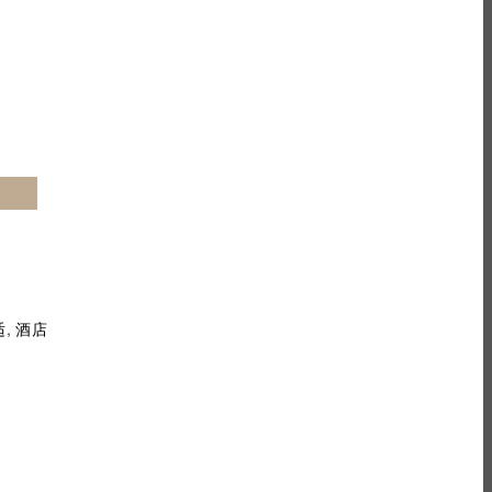
,
适
酒店