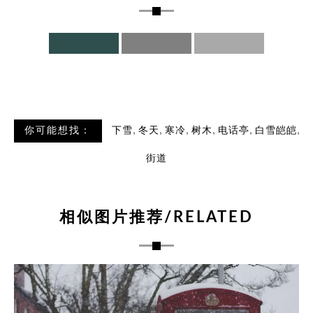
,
,
,
,
,
,
你可能想找：
下雪
冬天
寒冷
树木
电话亭
白雪皑皑
街道
相似图片推荐/RELATED